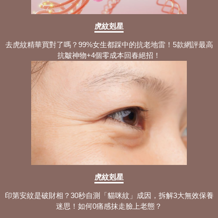
虎紋剋星
去虎紋精華買對了嗎？99%女生都踩中的抗老地雷！5款網評最高
抗皺神物+4個零成本回春絕招！
虎紋剋星
印第安紋是破財相？30秒自測「貓咪紋」成因，拆解3大無效保養
迷思！如何0痛感抹走臉上老態？