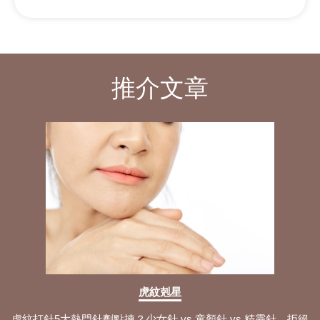
推介文章
虎紋剋星
虎紋打針5大熱門針劑點揀？少女針 vs 童顏針 vs 精靈針，拒絕