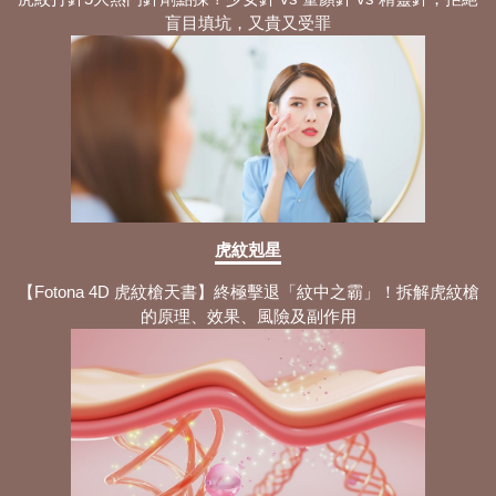
盲目填坑，又貴又受罪
虎紋剋星
【Fotona 4D 虎紋槍天書】終極擊退「紋中之霸」！拆解虎紋槍
的原理、效果、風險及副作用