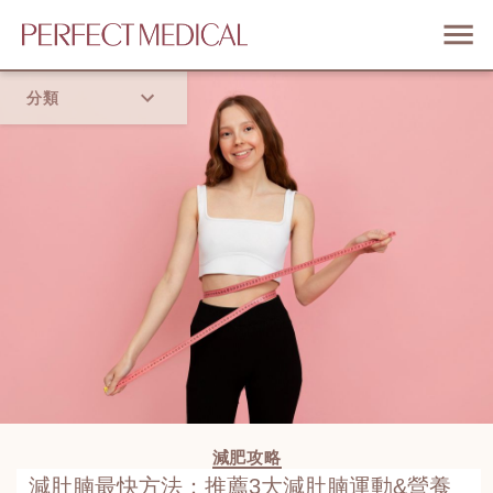
分類
首頁
流行趨勢
減肥攻略
減肚腩最快方法：推薦3大減肚腩運動&營養