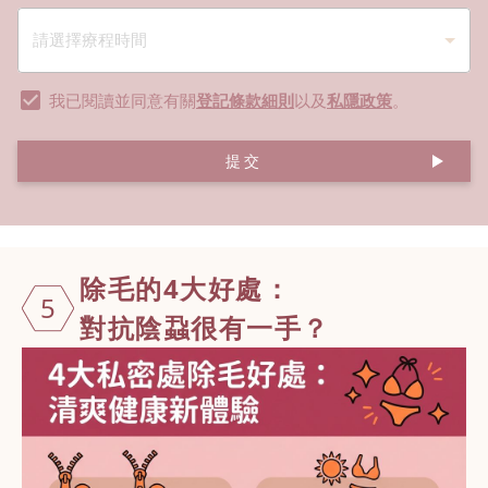
我已閱讀並同意有關
登記條款細則
以及
私隱政策
。
提交
除毛的4大好
處：
5
對抗陰蝨很有一手？