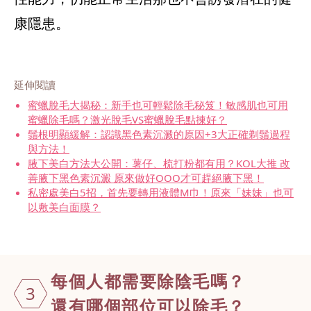
康隱患。
延伸閱讀
蜜蠟脫毛大揭秘：新手也可輕鬆除毛秘笈！敏感肌也可用
蜜蠟除毛嗎？激光脫毛VS蜜蠟脫毛點揀好？
鬚根明顯緩解：認識黑色素沉澱的原因+3大正確剃鬚過程
與方法！
腋下美白方法大公開：薯仔、梳打粉都有用？KOL大推 改
善腋下黑色素沉澱 原來做好OOO才可趕絕腋下黑！
私密處美白5招，首先要轉用液體M巾！原來「妹妹」也可
以敷美白面膜？
每個人都需要
除陰毛嗎？
3
還有哪個部位可以除毛？