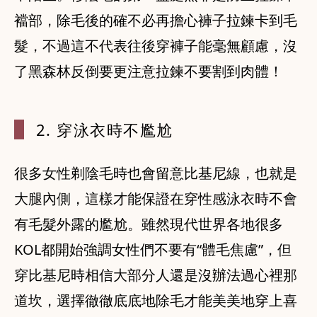
襠部，除毛後的確不必再擔心褲子拉鍊卡到毛
髮，不過這不代表往後穿褲子能毫無顧慮，沒
了黑森林反倒要更注意拉鍊不要割到肉體！
2. 穿泳衣時
不尷尬
很多女性剃陰毛時也會留意比基尼線，也就是
大腿內側，這樣才能保證在穿性感泳衣時不會
有毛髮外露的尷尬。雖然現代世界各地很多
KOL都開始強調女性們不要有“體毛焦慮”，但
穿比基尼時相信大部分人還是沒辦法過心裡那
道坎，選擇徹徹底底地除毛才能美美地穿上喜