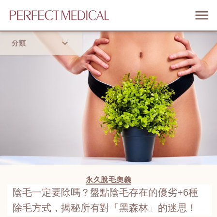
分類
首頁
流行趨勢
永久脫毛奧義
陰毛一定要除嗎？盤點陰毛存在的優劣+6種
除毛方式，揭秘所有對「黑森林」的迷思！