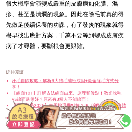
很大概率會演變成嚴重的皮膚病如化膿、濕
疹、甚至是潰爛的現象。因此在除毛前真的得
先做足後續保養的功課，有了發炎的現象就得
盡早找出應對方案，千萬不要等到變成皮膚疾
病了才尋醫，要斷根會更艱難。
延伸閱讀
汗毛自除攻略：解析6大體毛濃密成因+最全除毛方式分
享！
【線面101】詳解古法線面由來、原理和優點！激光脫毛
VS線面邊個好？原來有3種人不能線面！
【彩光脫毛2026】家用脫毛機點揀？IPL係咩？美編親身體
驗至Hit激光脫毛療程 即看激光V.S.彩光 3大分別！
【脫唇毛攻略】皮膚科醫生親授「凡士林去唇毛法」，再
分析7大脫唇毛方法！