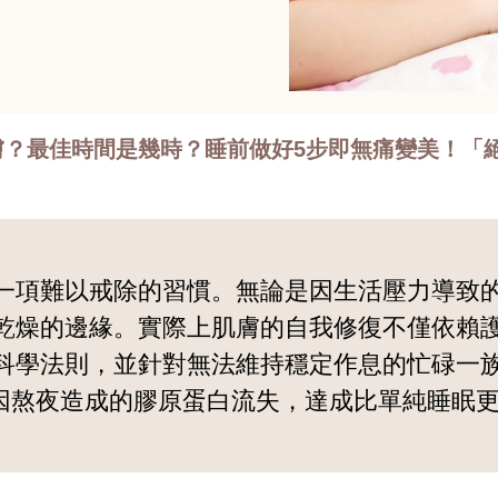
膚？最佳時間是幾時？睡前做好5步即無痛變美！「
一項難以戒除的習慣。無論是因生活壓力導致
乾燥的邊緣。實際上肌膚的自我修復不僅依賴
法則，並針對無法維持穩定作息的忙碌一族，解析如何
補因熬夜造成的膠原蛋白流失，達成比單純睡眠