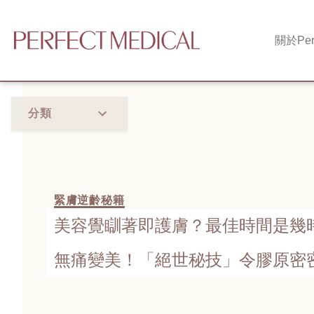
關於
Per
分類
緊膚逆齡秘籍
美容覺瞓著即護膚？最佳時間是幾
無痛變美！「絕世秘技」令膠原密