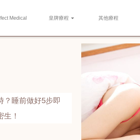
fect Medical
皇牌
療程
其他
療程
時？睡前做好5步即
密生！