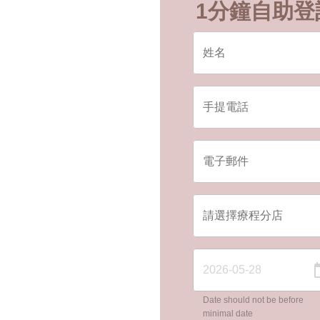
1分鐘自助登
Date should not be before
minimal date