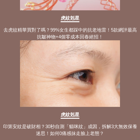
虎紋剋星
去虎紋精華買對了嗎？99%女生都踩中的抗老地雷！5款網評最高
抗皺神物+4個零成本回春絕招！
虎紋剋星
印第安紋是破財相？30秒自測「貓咪紋」成因，拆解3大無效保養
迷思！如何0痛感抹走臉上老態？