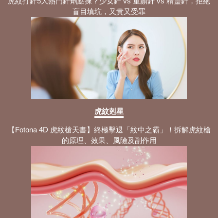
虎紋打針5大熱門針劑點揀？少女針 vs 童顏針 vs 精靈針，拒絕
盲目填坑，又貴又受罪
虎紋剋星
【Fotona 4D 虎紋槍天書】終極擊退「紋中之霸」！拆解虎紋槍
的原理、效果、風險及副作用