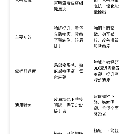
實時查看皮膚組
阻抗，優化能
織層次
量輸出
強調提升、雕塑
強調全面緊
立體輪廓、緊緻
緻、撫平皺
主要功效
下顎線條、眼眉
紋、改善膚質
提升
與緊緻度
智能全效探頭
局部痠脹感、熱
3D環迴震動及
療程舒適度
麻感較明顯，需
冷卻，提升療
敷麻藥
程舒適度
皮膚彈性下
皮膚鬆弛下垂較
降、皺紋明
適用對象
明顯、需要定點
顯、希望全面
提升者
緊緻者
極短，可能輕
極短，可能輕微