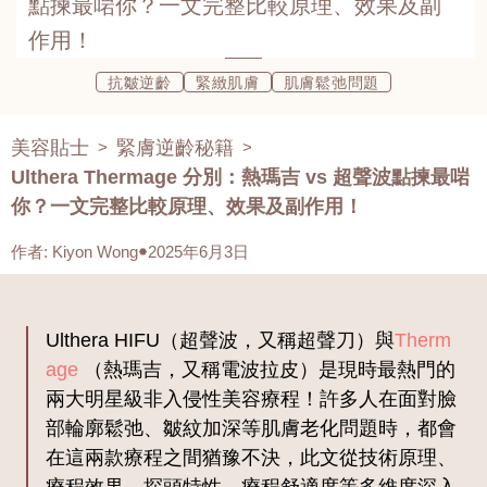
點揀最啱你？一文完整比較原理、效果及副
作用！
抗皺逆齡
緊緻肌膚
肌膚鬆弛問題
美容貼士
緊膚逆齡秘籍
>
>
Ulthera Thermage 分別：熱瑪吉 vs 超聲波點揀最啱
你？一文完整比較原理、效果及副作用！
作者
:
Kiyon Wong
2025年6月3日
Ulthera HIFU（超聲波，又稱超聲刀）與
Therm
age
（熱瑪吉，又稱電波拉皮）是現時最熱門的
兩大明星級非入侵性美容療程！許多人在面對臉
部輪廓鬆弛、皺紋加深等肌膚老化問題時，都會
在這兩款療程之間猶豫不決，此文從技術原理、
療程效果、探頭特性、療程舒適度等多維度深入