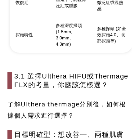
恢復期
微泛紅或溫熱
泛紅或腫脹
感
多種深度探頭
多種探頭 (如全
(1.5mm,
探頭特性
效探頭4.0、眼
3.0mm,
部探頭等)
4.3mm)
3.1 選擇Ulthera HIFU或Thermage
FLX的考量，你應該怎樣選？
了解Ulthera thermage分別後，如何根
據個人需求進行選擇？
目標明確型：想改善一、兩種肌膚