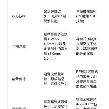
聚焦超聲波
單極射頻技術
核心技術
(HIFU技術 / 超
(RF射頻 / RF
聲波技術)
技術)
精準作用於筋膜
層 (SMAS，
容積式加熱真
4.5mm)，以及
皮層至皮下組
作用深度
皮膚層中的真皮
織，3D環迴熱
層 (3.0mm,
能分佈深廣
1.5mm)
RF射頻容積式
超聲波點狀加
均勻加熱，刺
能量傳導
熱，形成熱凝
激膠原蛋白全
點，提供提升力
面收縮與增生
智能全效探頭
獨有超聲波影像
AccuREP™技
技術，治療師可
實時監控
術，實時測量