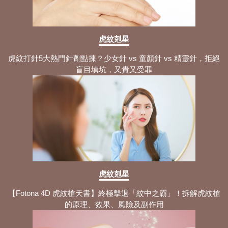
虎紋剋星
虎紋打針5大熱門針劑點揀？少女針 vs 童顏針 vs 精靈針，拒絕
盲目填坑，又貴又受罪
虎紋剋星
【Fotona 4D 虎紋槍天書】終極擊退「紋中之霸」！拆解虎紋槍
的原理、效果、風險及副作用