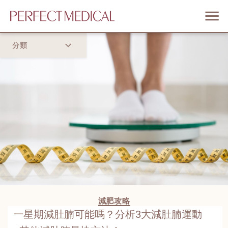
分類
首頁
流行趨勢
減肥攻略
一星期減肚腩可能嗎？分析3大減肚腩運動