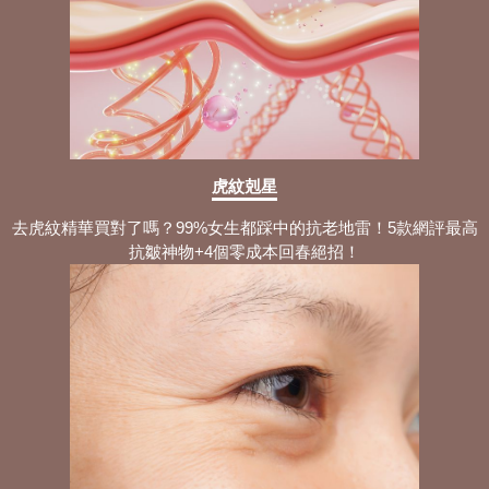
虎紋剋星
去虎紋精華買對了嗎？99%女生都踩中的抗老地雷！5款網評最高
抗皺神物+4個零成本回春絕招！