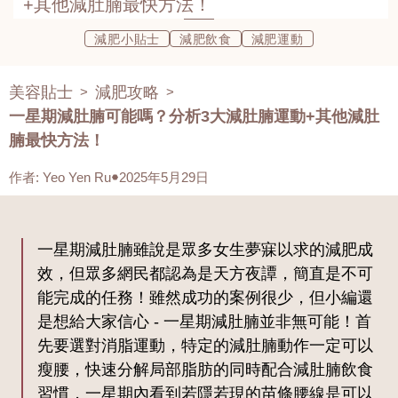
+其他減肚腩最快方法！
減肥小貼士
減肥飲食
減肥運動
美容貼士
減肥攻略
>
>
一星期減肚腩可能嗎？分析3大減肚腩運動+其他減肚
腩最快方法！
作者
:
Yeo Yen Ru
2025年5月29日
一星期減肚腩雖說是眾多女生夢寐以求的減肥成
效，但眾多網民都認為是天方夜譚，簡直是不可
能完成的任務！雖然成功的案例很少，但小編還
是想給大家信心 - 一星期減肚腩並非無可能！首
先要選對消脂運動，特定的減肚腩動作一定可以
瘦腰，快速分解局部脂肪的同時配合減肚腩飲食
習慣，一星期內看到若隱若現的苗條腰線是可以