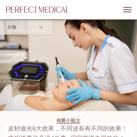
分類
首頁
流行趨勢
袪斑小貼士
皮秒激光6大效果，不同波長有不同的效果！