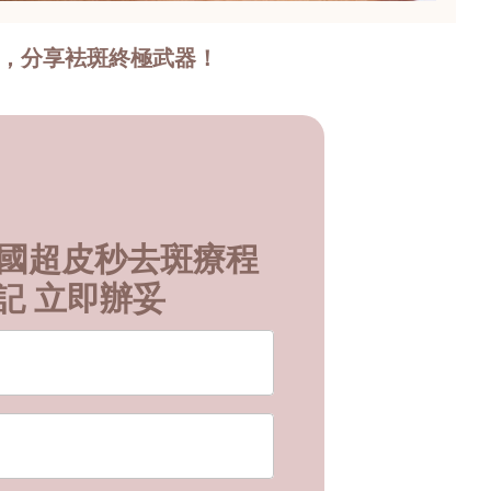
法，分享袪斑終極武器！
e 美國超皮秒去斑療程
記 立即辦妥