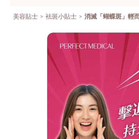
美容貼士
袪斑小貼士
消滅「蝴蝶斑」輕而
>
>