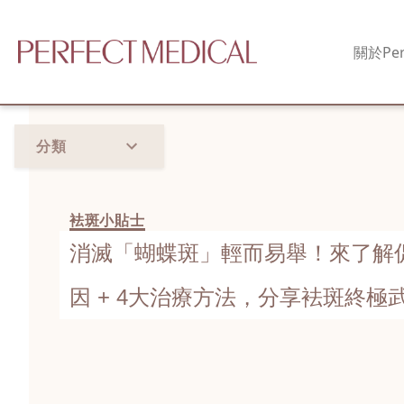
關於
Per
分類
袪斑小貼士
消滅「蝴蝶斑」輕而易舉！來了解
因 + 4大治療方法，分享袪斑終極