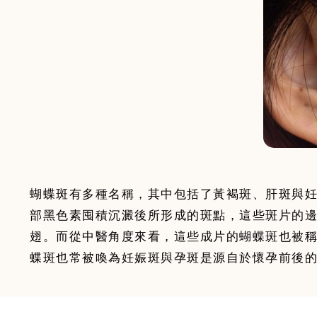
蝴蝶斑有多種名稱，其中包括了黃褐斑、肝斑與
部黑色素囤積沉澱後所形成的斑點，這些斑片的
翅。而從中醫角度來看，這些成片的蝴蝶斑也被
蝶斑也常被喚為妊娠斑與孕斑是源自於懷孕前後