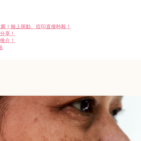
推薦！臉上斑點、痘印直接秒殺！
法分享！
品推介！
法