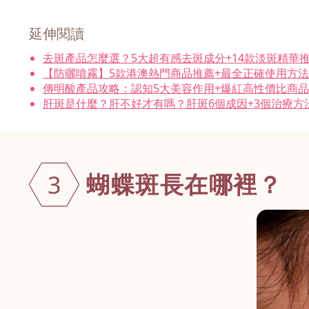
延伸閱讀
去斑產品怎麼選？5大超有感去斑成分+14款淡斑精華
【防曬噴霧】5款港澳熱門商品推薦+最全正確使用方
傳明酸產品攻略：認知5大美容作用+爆紅高性價比商
肝斑是什麼？肝不好才有嗎？肝斑6個成因+3個治療方
蝴蝶斑長在哪
裡？
3