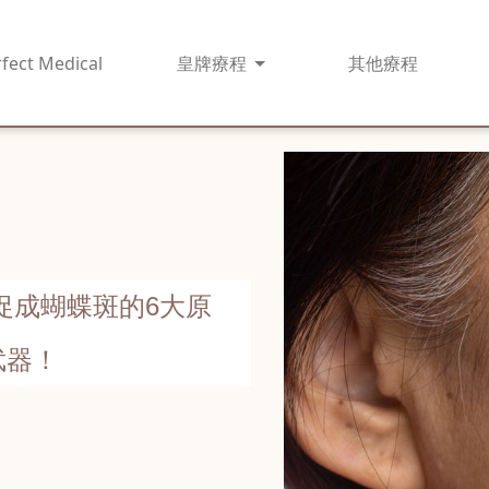
fect Medical
皇牌
療程
其他
療程
促成蝴蝶斑的6大原
武器！