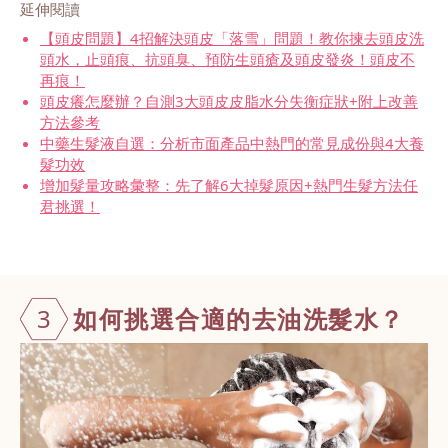
延伸閱讀
【頭皮問題】4招解決頭皮「落雪」問題！教你揀去頭皮洗
頭水，止頭痕、抗頭臭、預防生頭瘡及頭皮發炎！頭皮不
再痕！
頭皮癢怎麼辦？自測3大頭皮皮脂水分失衡症狀+附上改善
方法參考
中藥生髮液自選：分析市面產品中熱門的常見成份與4大養
髮功效
增加髮量攻略彙整：先了解6大掉髮原因+熱門生髮方法任
君挑選！
3
如何挑選合適
的去油洗髮水
？