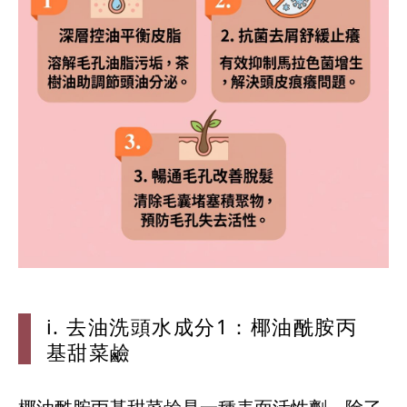
i. 去油
洗頭水成分1
：椰油酰胺丙
基甜菜鹼