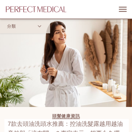
分類
首頁
流行趨勢
頭髮健康資訊
7款去頭油洗頭水推薦：控油洗髮露越用越油