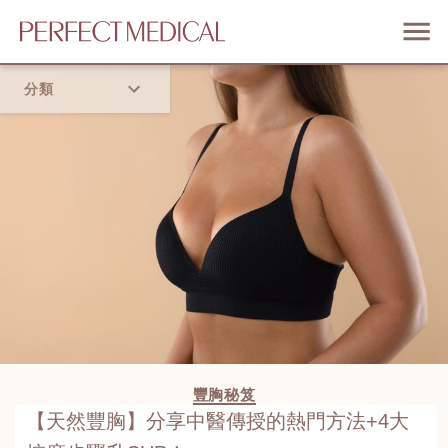
分類
首頁
流行趨勢
豐胸秘笈
【天然豐胸】分享中醫傳授的熱門方法+4大