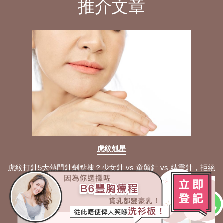
推介文章
虎紋剋星
虎紋打針5大熱門針劑點揀？少女針 vs 童顏針 vs 精靈針，拒絕
盲目填坑，又貴又受罪