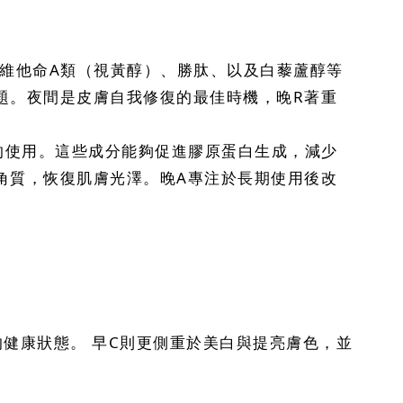
有維他命A類（視黃醇）、勝肽、以及白藜蘆醇等
題。夜間是皮膚自我修復的最佳時機，晚R著重
）的使用。這些成分能夠促進膠原蛋白生成，減少
角質，恢復肌膚光澤。晚A專注於長期使用後改
健康狀態。 早C則更側重於美白與提亮膚色，並