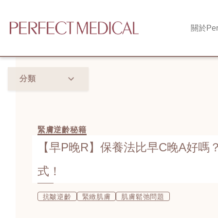
關於
Per
分類
緊膚逆齡秘籍
【早P晚R】保養法比早C晚A好嗎
式！
抗皺逆齡
緊緻肌膚
肌膚鬆弛問題