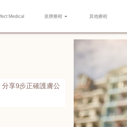
fect Medical
皇牌
療程
其他
療程
？分享9步正確護膚公