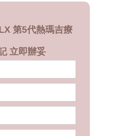
 FLX 第5代熱瑪吉療
記 立即辦妥