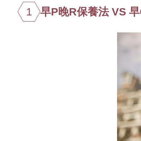
1
早P晚R保養法 VS 