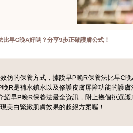
法比早C晚A好嗎？分享9步正確護膚公式！
紛效仿的保養方式，據說早P晚R保養法比早C
P晚R是補水鎖水以及修護皮膚屏障功能的護膚
介紹早P晚R保養法最全資訊，附上幾個挑選護
實現美白緊緻肌膚效果的超絕方案喔！