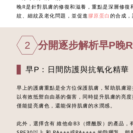
晚R是針對肌膚的修復和滋養，重點是深層修復
紋、細紋及老化問題，並促進
膠原蛋白
的合成，
2
分開逐步解析早P晚
早P：日間防護與抗氧化精華
早上的護膚重點是全方位保護肌膚，幫助肌膚迎
以有效抵禦自由基的傷害，同時提升肌膚的亮度與
僅能提亮膚色，還能保持肌膚的水潤感。
此外，選擇含有 維他命B3（煙酰胺）的產品，
SPF30以上 和 PA+++或PA++++ 