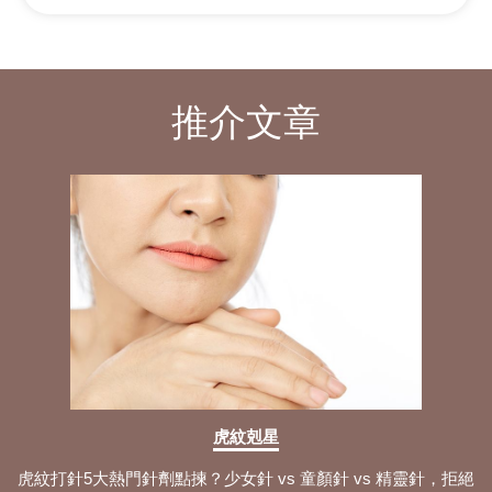
推介文章
虎紋剋星
虎紋打針5大熱門針劑點揀？少女針 vs 童顏針 vs 精靈針，拒絕