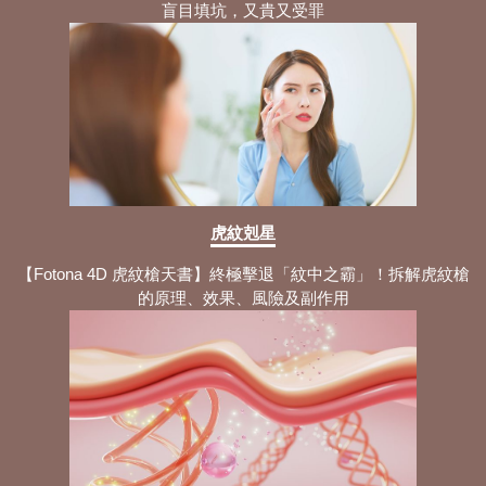
盲目填坑，又貴又受罪
虎紋剋星
【Fotona 4D 虎紋槍天書】終極擊退「紋中之霸」！拆解虎紋槍
的原理、效果、風險及副作用