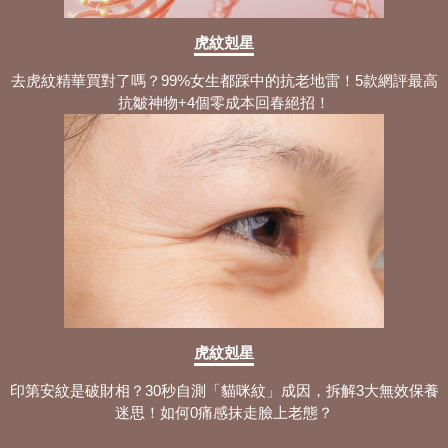
虎紋剋星
去虎紋精華買對了嗎？99%女生都踩中的抗老地雷！5款網評最高
抗皺神物+4個零成本回春絕招！
虎紋剋星
印第安紋是破財相？30秒自測「貓咪紋」成因，拆解3大無效保養
迷思！如何0痛感抹走臉上老態？