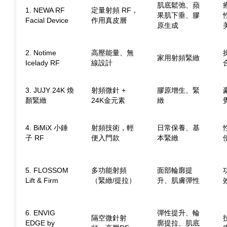
肌底鬆弛、蘋
1. NEWA RF
定量射頻 RF，
果肌下垂、膠
Facial Device
作用真皮層
原生成
2. Notime
高壓能量、無
家用射頻緊緻
Icelady RF
線設計
3. JUJY 24K 煥
射頻微針 +
膠原增生、緊
顏緊緻
24K金元素
緻
4. BiMiX 小錘
射頻技術，輕
日常保養、基
子 RF
便入門款
本緊緻
5. FLOSSOM
多功能射頻
面部輪廓提
Lift & Firm
（緊緻/提拉）
升、肌膚彈性
6. ENVIG
彈性提升、輪
隔空微針射
EDGE by
廓提拉、肌底