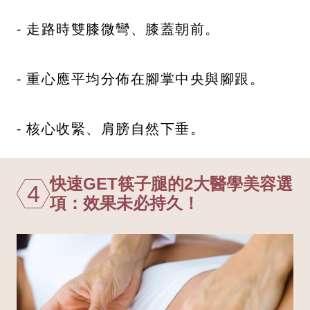
- 走路時雙膝微彎、膝蓋朝前。
- 重心應平均分佈在腳掌中央與腳跟。
- 核心收緊、肩膀自然下垂。
快速GET筷子腿的2大醫學美容選
4
項：效果未必持久！