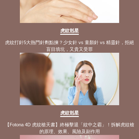
虎紋剋星
虎紋打針5大熱門針劑點揀？少女針 vs 童顏針 vs 精靈針，拒絕
盲目填坑，又貴又受罪
虎紋剋星
【Fotona 4D 虎紋槍天書】終極擊退「紋中之霸」！拆解虎紋槍
的原理、效果、風險及副作用