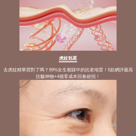
虎紋剋星
去虎紋精華買對了嗎？99%女生都踩中的抗老地雷！5款網評最高
抗皺神物+4個零成本回春絕招！