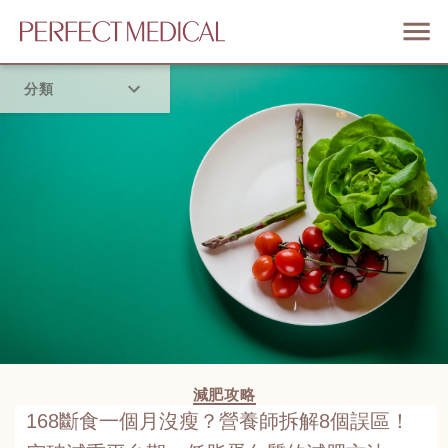
分類
首頁
流行趨勢
減肥攻略
168斷食一個月沒瘦？營養師拆解8個誤區！