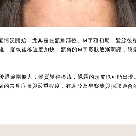
髮情況開始，尤其是在額角部位。M字額初期，髮線後
進，髮線後移速度加快，額角的M字形狀逐漸明顯，脫
後退範圍擴大，髮質變得稀疏，裸露的頭皮也可能出現
額的常見症狀與嚴重程度，有助於及早察覺與採取適合