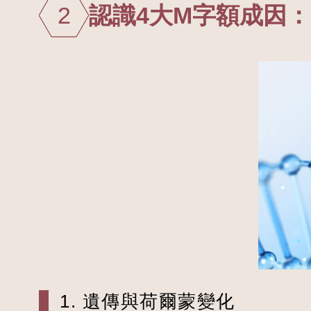
2
認識4大M字額成因
1. 遺傳與荷爾蒙變化