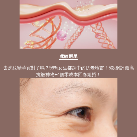
虎紋剋星
去虎紋精華買對了嗎？99%女生都踩中的抗老地雷！5款網評最高
抗皺神物+4個零成本回春絕招！