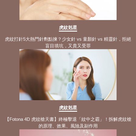
虎紋剋星
虎紋打針5大熱門針劑點揀？少女針 vs 童顏針 vs 精靈針，拒絕
盲目填坑，又貴又受罪
虎紋剋星
【Fotona 4D 虎紋槍天書】終極擊退「紋中之霸」！拆解虎紋槍
的原理、效果、風險及副作用