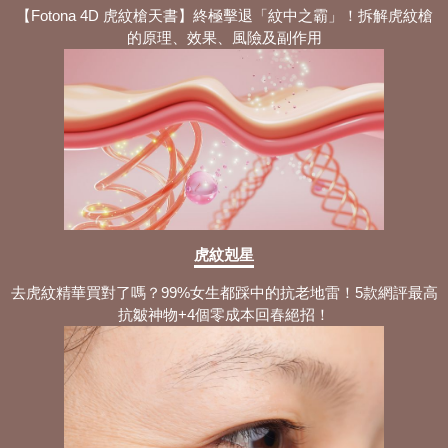
【Fotona 4D 虎紋槍天書】終極擊退「紋中之霸」！拆解虎紋槍
的原理、效果、風險及副作用
虎紋剋星
去虎紋精華買對了嗎？99%女生都踩中的抗老地雷！5款網評最高
抗皺神物+4個零成本回春絕招！