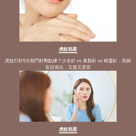
虎紋剋星
虎紋打針5大熱門針劑點揀？少女針 vs 童顏針 vs 精靈針，拒絕
盲目填坑，又貴又受罪
虎紋剋星