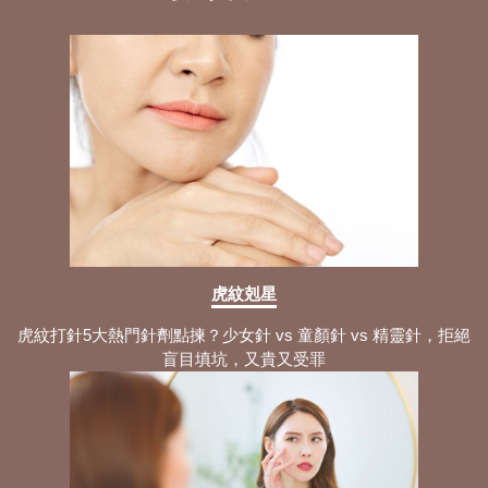
虎紋剋星
虎紋打針5大熱門針劑點揀？少女針 vs 童顏針 vs 精靈針，拒絕
盲目填坑，又貴又受罪