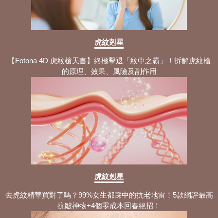
虎紋剋星
【Fotona 4D 虎紋槍天書】終極擊退「紋中之霸」！拆解虎紋槍
的原理、效果、風險及副作用
虎紋剋星
去虎紋精華買對了嗎？99%女生都踩中的抗老地雷！5款網評最高
抗皺神物+4個零成本回春絕招！