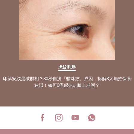
虎紋剋星
印第安紋是破財相？30秒自測「貓咪紋」成因，拆解3大無效保養
迷思！如何0痛感抹走臉上老態？