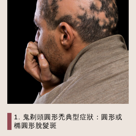
1. 鬼剃頭圓形禿典型症狀：圓形或
橢圓形脫髮斑