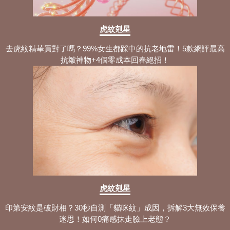
虎紋剋星
去虎紋精華買對了嗎？99%女生都踩中的抗老地雷！5款網評最高
抗皺神物+4個零成本回春絕招！
虎紋剋星
印第安紋是破財相？30秒自測「貓咪紋」成因，拆解3大無效保養
迷思！如何0痛感抹走臉上老態？