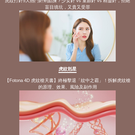
虎紋打針5大熱門針劑點揀？少女針 vs 童顏針 vs 精靈針，拒絕
盲目填坑，又貴又受罪
虎紋剋星
【Fotona 4D 虎紋槍天書】終極擊退「紋中之霸」！拆解虎紋槍
的原理、效果、風險及副作用