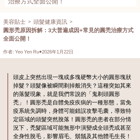
治療方式全面公開！
美容貼士
頭髮健康資訊
>
>
圓形禿原因拆解：3大普遍成因+常見的圓禿治療方式
全面公開！
作者
:
Yeo Yen Ru
2026年1月22日
頭皮上突然出現一塊或多塊硬幣大小的圓形塊狀
掉髮？頭髮像被瞬間剃掉般消失？這種突如其來
的落髮現象，就是我們常說的「鬼剃頭圓形
禿」！圓形禿是自體免疫疾病的一種形態，當免
疫系統失調時，身體可能錯誤攻擊毛囊，導致特
定區域的頭髮突然脫落！圓形禿的患者在部分情
況下，禿髮區域可能無形中演變成全頭禿或甚至
全身性脫毛，影響眉毛、鬍鬚及其他體毛生長！