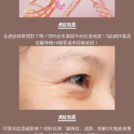
虎紋剋星
去虎紋精華買對了嗎？99%女生都踩中的抗老地雷！5款網評最高
抗皺神物+4個零成本回春絕招！
虎紋剋星
印第安紋是破財相？30秒自測「貓咪紋」成因，拆解3大無效保養