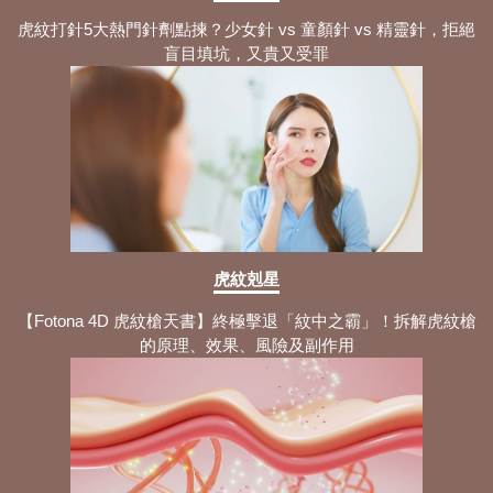
虎紋打針5大熱門針劑點揀？少女針 vs 童顏針 vs 精靈針，拒絕
盲目填坑，又貴又受罪
虎紋剋星
【Fotona 4D 虎紋槍天書】終極擊退「紋中之霸」！拆解虎紋槍
的原理、效果、風險及副作用