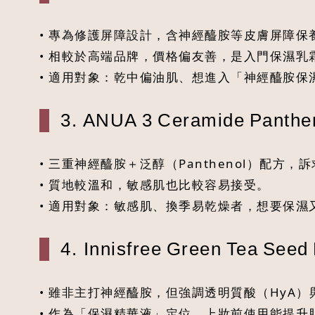
• 專為修護屏障設計，含神經醯胺等皮膚屏障
• 相較於高端品牌，價格偏友善，是入門保濕乳
• 適用對象：乾中偏油肌、想進入「神經醯胺保
3. ANUA 3 Ceramide Panthen
• 三重神經醯胺＋泛醇（Panthenol）配方
• 質地較溫和，敏感肌也比較容易接受。
• 適用對象：敏感肌、換季易乾燥者，想要保濕
4. Innisfree Green Tea Seed
• 雖非主打神經醯胺，但強調透明質酸（HyA
• 作為「保濕精華液」定位，上妝前使用能提升