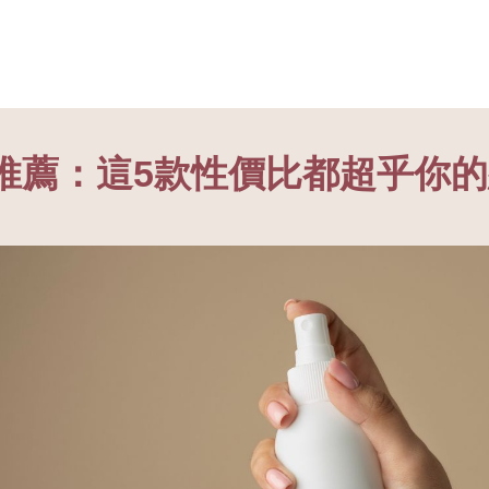
推薦：這5款性價比都超乎你