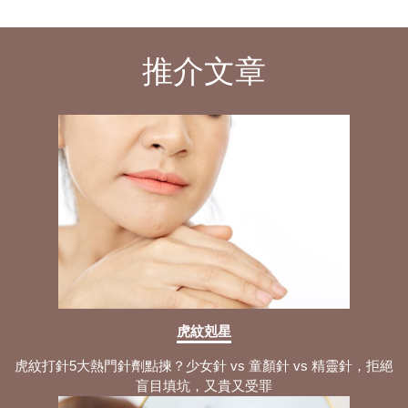
推介文章
虎紋剋星
虎紋打針5大熱門針劑點揀？少女針 vs 童顏針 vs 精靈針，拒絕
盲目填坑，又貴又受罪