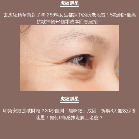
虎紋剋星
去虎紋精華買對了嗎？99%女生都踩中的抗老地雷！5款網評最高
抗皺神物+4個零成本回春絕招！
虎紋剋星
印第安紋是破財相？30秒自測「貓咪紋」成因，拆解3大無效保養
迷思！如何0痛感抹走臉上老態？