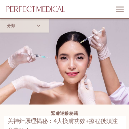
分類
首頁
流行趨勢
緊膚逆齡秘籍
美神針原理揭秘：4大換膚功效+療程後須注