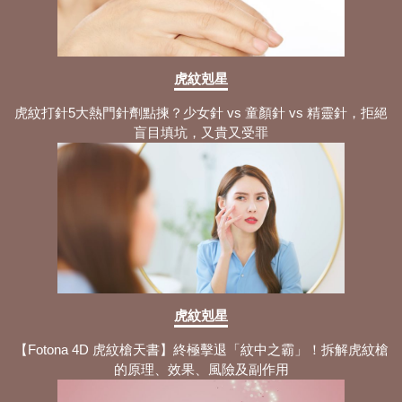
虎紋剋星
虎紋打針5大熱門針劑點揀？少女針 vs 童顏針 vs 精靈針，拒絕
盲目填坑，又貴又受罪
虎紋剋星
【Fotona 4D 虎紋槍天書】終極擊退「紋中之霸」！拆解虎紋槍
的原理、效果、風險及副作用