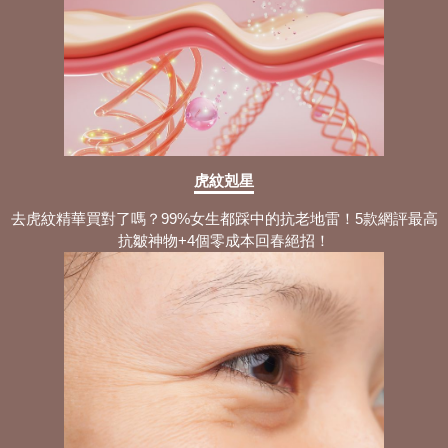
虎紋剋星
去虎紋精華買對了嗎？99%女生都踩中的抗老地雷！5款網評最高
抗皺神物+4個零成本回春絕招！