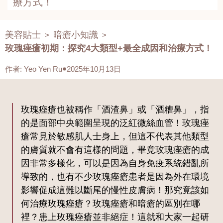
療方式！
美容貼士
暗瘡小知識
>
>
玫瑰痤瘡初期：探究4大類型+最全成因和治療方式！
作者
:
Yeo Yen Ru
2025年10月13日
玫瑰痤瘡也被稱作「酒渣鼻」或「酒糟鼻」，指
的是面部中央範圍呈現的泛紅微絲血管！玫瑰痤
瘡常見於敏感肌人士身上，但這不代表其他類型
的膚質就不會有這樣的問題，畢竟玫瑰痤瘡的成
因非常多樣化，可以是因為自身免疫系統錯亂所
導致的，也有不少玫瑰痤瘡患者是因為外在環境
影響促成這難以斷尾的慢性皮膚病！那究竟該如
何治療玫瑰痤瘡？玫瑰痤瘡和暗瘡的區別在哪
裡？患上玫瑰痤瘡並非絕症！這就和大家一起研