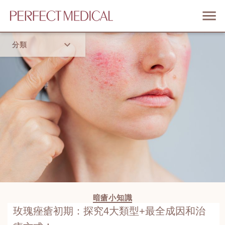
分類
首頁
流行趨勢
暗瘡小知識
玫瑰痤瘡初期：探究4大類型+最全成因和治