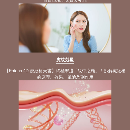
盲目填坑，又貴又受罪
虎紋剋星
【Fotona 4D 虎紋槍天書】終極擊退「紋中之霸」！拆解虎紋槍
的原理、效果、風險及副作用