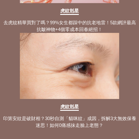
虎紋剋星
去虎紋精華買對了嗎？99%女生都踩中的抗老地雷！5款網評最高
抗皺神物+4個零成本回春絕招！
虎紋剋星
印第安紋是破財相？30秒自測「貓咪紋」成因，拆解3大無效保養
迷思！如何0痛感抹走臉上老態？