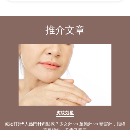
推介文章
虎紋剋星
虎紋打針5大熱門針劑點揀？少女針 vs 童顏針 vs 精靈針，拒絕