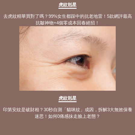
虎紋剋星
去虎紋精華買對了嗎？99%女生都踩中的抗老地雷！5款網評最高
抗皺神物+4個零成本回春絕招！
虎紋剋星
印第安紋是破財相？30秒自測「貓咪紋」成因，拆解3大無效保養
迷思！如何0痛感抹走臉上老態？