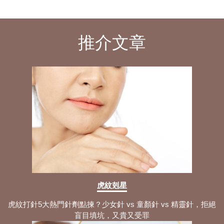
推介文章
虎紋剋星
虎紋打針5大熱門針劑點揀？少女針 vs 童顏針 vs 精靈針，拒絕
盲目填坑，又貴又受罪