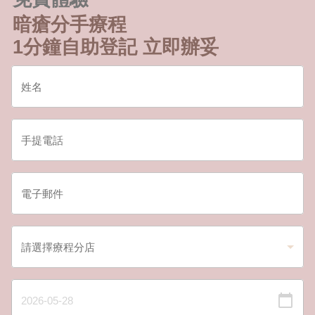
暗瘡分手療程
1分鐘自助登記 立即辦妥