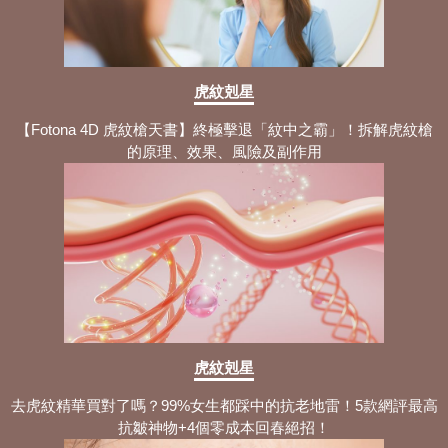
虎紋剋星
【Fotona 4D 虎紋槍天書】終極擊退「紋中之霸」！拆解虎紋槍
的原理、效果、風險及副作用
虎紋剋星
去虎紋精華買對了嗎？99%女生都踩中的抗老地雷！5款網評最高
抗皺神物+4個零成本回春絕招！