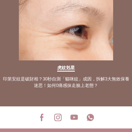
虎紋剋星
印第安紋是破財相？30秒自測「貓咪紋」成因，拆解3大無效保養
迷思！如何0痛感抹走臉上老態？