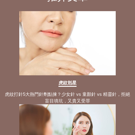
虎紋剋星
虎紋打針5大熱門針劑點揀？少女針 vs 童顏針 vs 精靈針，拒絕
盲目填坑，又貴又受罪