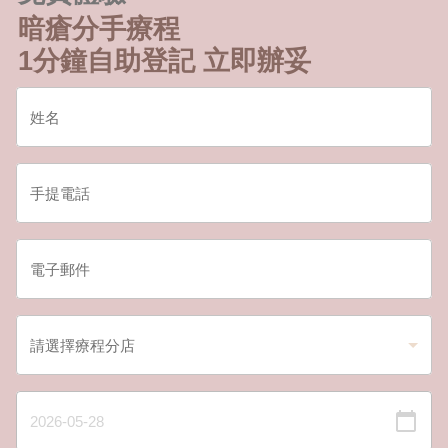
暗瘡分手療程
1分鐘自助登記 立即辦妥