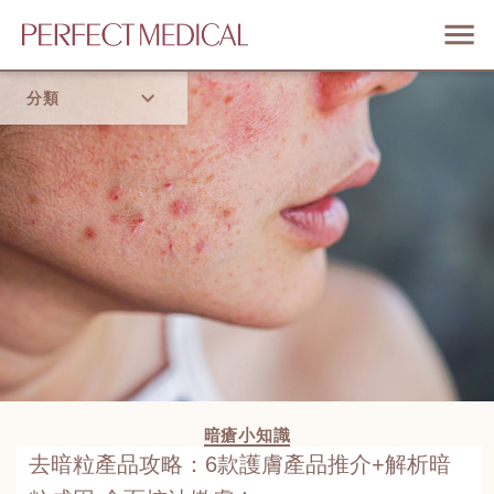
分類
首頁
流行趨勢
暗瘡小知識
去暗粒產品攻略：6款護膚產品推介+解析暗