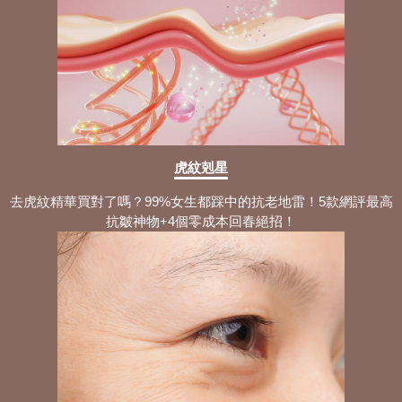
虎紋剋星
去虎紋精華買對了嗎？99%女生都踩中的抗老地雷！5款網評最高
抗皺神物+4個零成本回春絕招！