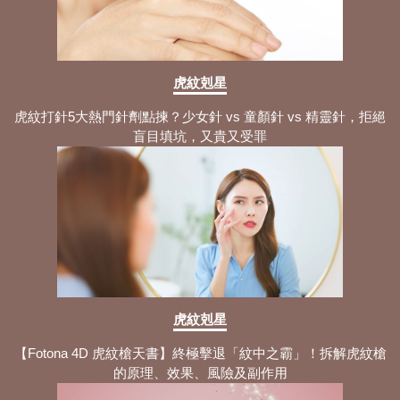
虎紋剋星
虎紋打針5大熱門針劑點揀？少女針 vs 童顏針 vs 精靈針，拒絕
盲目填坑，又貴又受罪
虎紋剋星
【Fotona 4D 虎紋槍天書】終極擊退「紋中之霸」！拆解虎紋槍
的原理、效果、風險及副作用