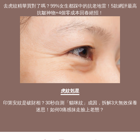
去虎紋精華買對了嗎？99%女生都踩中的抗老地雷！5款網評最高
抗皺神物+4個零成本回春絕招！
虎紋剋星
印第安紋是破財相？30秒自測「貓咪紋」成因，拆解3大無效保養
迷思！如何0痛感抹走臉上老態？