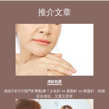
推介文章
虎紋剋星
虎紋打針5大熱門針劑點揀？少女針 vs 童顏針 vs 精靈針，拒絕
盲目填坑，又貴又受罪