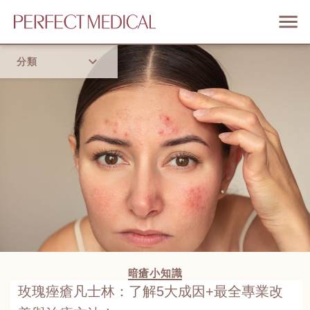
分類
首頁
流行趨勢
暗瘡小知識
玫瑰痤瘡凡士林：了解5大成因+最全專業改