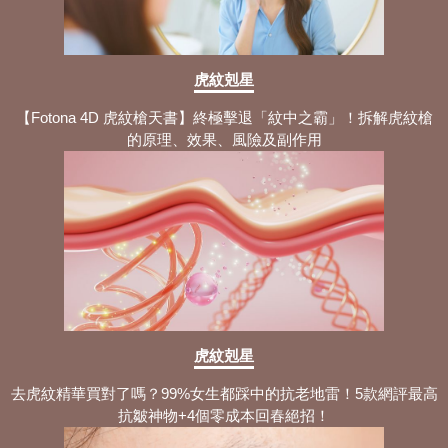
虎紋剋星
【Fotona 4D 虎紋槍天書】終極擊退「紋中之霸」！拆解虎紋槍
的原理、效果、風險及副作用
虎紋剋星
去虎紋精華買對了嗎？99%女生都踩中的抗老地雷！5款網評最高
抗皺神物+4個零成本回春絕招！