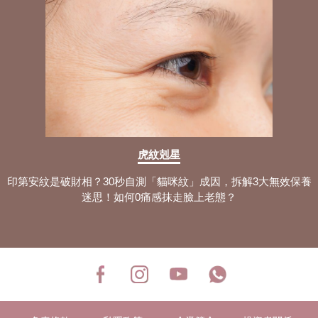
虎紋剋星
印第安紋是破財相？30秒自測「貓咪紋」成因，拆解3大無效保養
迷思！如何0痛感抹走臉上老態？