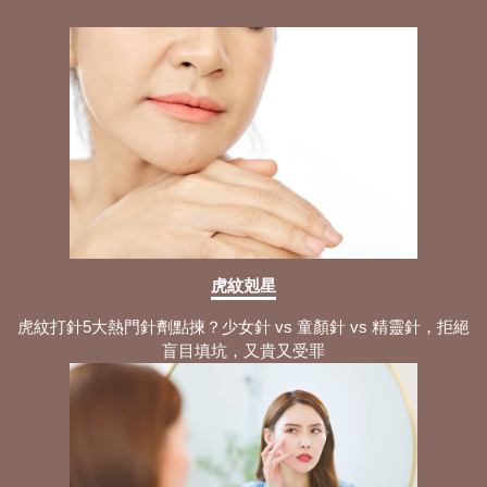
虎紋剋星
虎紋打針5大熱門針劑點揀？少女針 vs 童顏針 vs 精靈針，拒絕
盲目填坑，又貴又受罪