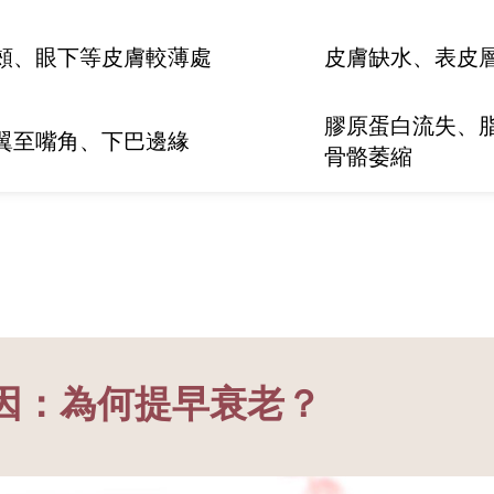
頰、眼下等皮膚較薄處
皮膚缺水、表皮
膠原蛋白流失、
翼至嘴角、下巴邊緣
骨骼萎縮
因：為何提早衰老？