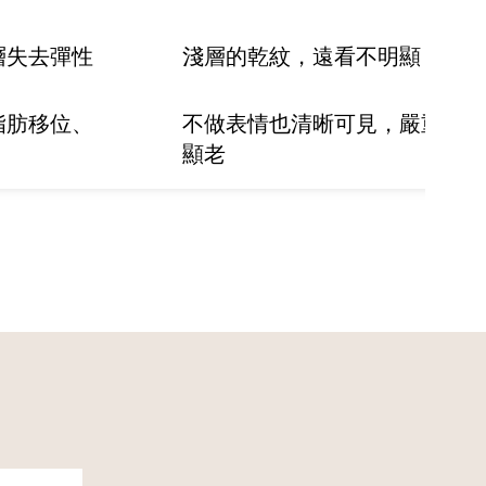
層失去彈性
淺層的乾紋，遠看不明顯
脂肪移位、
不做表情也清晰可見，嚴重
顯老