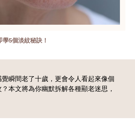
即學5個淡紋秘訣！
感覺瞬間老了十歲，更會令人看起來像個
紋？本文將為你幽默拆解各種顯老迷思，