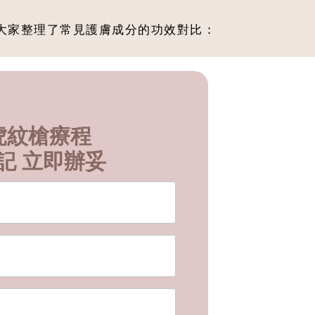
大家整理了常見護膚成分的功效對比：
D 虎紋槍療程
記 立即辦妥