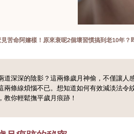
見苦命阿嬸樣！原來衰呢2個壞習慣搞到老10年？
兩道深深的陰影？這兩條歲月神偷，不僅讓人
這兩條線煩惱不已。想知道如何有效減淡法令
，教你輕鬆撫平歲月痕跡！