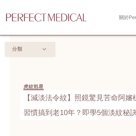
關於
Per
分類
虎紋剋星
【減淡法令紋】照鏡驚見苦命阿嬸
習慣搞到老10年？即學5個淡紋秘