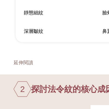
靜態細紋
臉
深層皺紋
鼻
延伸閱讀
2
探討法令紋的核心成