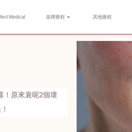
fect Medical
皇牌
療程
其他
療程
樣！原來衰呢2個壞
訣！