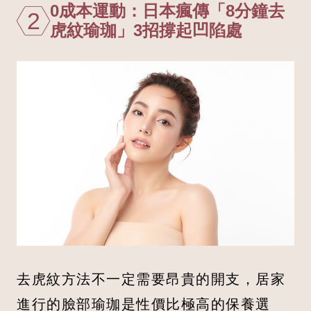
0成本運動：日本瘋傳「8分鐘去
2
虎紋瑜珈」3招撐起凹陷處
去虎紋方法不一定需要昂貴的開支，居家
進行的臉部瑜珈是性價比極高的保養選