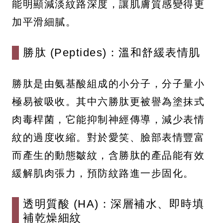
能明顯減淡紋路深度，讓肌膚質感變得更
加平滑細膩。
勝肽 (Peptides)：溫和舒緩表情肌
勝肽是由氨基酸組成的小分子，分子量小
極易被吸收。其中六勝肽更被譽為塗抹式
肉毒桿菌，它能抑制神經傳導，減少表情
紋的過度收縮。對於愛笑、臉部表情豐富
而產生的動態皺紋，含勝肽的產品能有效
緩解肌肉張力，預防紋路進一步固化。
透明質酸 (HA)：深層補水、即時填
補乾燥細紋