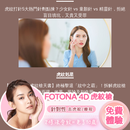
虎紋打針5大熱門針劑點揀？少女針 vs 童顏針 vs 精靈針，拒絕
盲目填坑，又貴又受罪
虎紋剋星
【Fotona 4D 虎紋槍天書】終極擊退「紋中之霸」！拆解虎紋槍
的原理、效果、風險及副作用