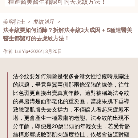
種連醫美醫生都認可的去虎紋方法！
美容貼士
虎紋剋星
>
>
法令紋要如何消除？拆解法令紋3大成因 + 5種連醫美
醫生都認可的去虎紋方法！
作者
:
Lui Yip
2026年3月20日
法令紋要如何消除是很多香港女性照鏡時最關注
的課題，畢竟鼻翼兩側那兩條深陷的線條，往往
比色斑更直接出賣真實年齡。這對被稱為法令紋
的鼻唇溝是面部老化的重災區，當蘋果肌下垂導
致臉部肌膚失去支撐力，不僅讓人看起來疲憊不
堪，更會產生一種嚴肅的老態。法令紋的出現不
分年齡，即便是20歲出頭的年輕女生，若受骨骼
結構影響或臉部肌肉過度拉扯，依然會被這對顯