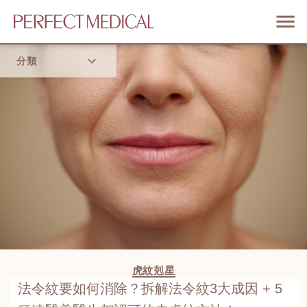
分類
首頁
流行趨勢
虎紋剋星
法令紋要如何消除？拆解法令紋3大成因 + 5