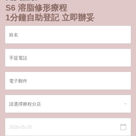
S6 溶脂修形療程
1分鐘自助登記 立即辦妥