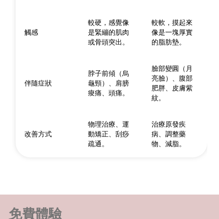
較硬，感覺像
較軟，摸起來
觸感
是緊繃的肌肉
像是一塊厚實
或骨頭突出。
的脂肪墊。
臉部變圓（月
脖子前傾（烏
亮臉）、腹部
伴隨症狀
龜頸）、肩膀
肥胖、皮膚紫
痠痛、頭痛。
紋。
物理治療、運
治療原發疾
改善方式
動矯正、刮痧
病、調整藥
疏通。
物、減脂。
免費體驗