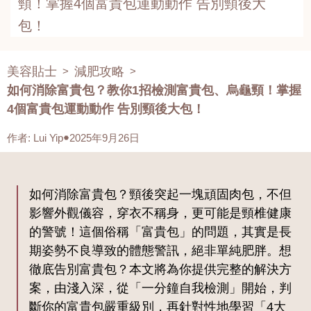
頸！掌握4個富貴包運動動作 告別頸後大
包！
美容貼士
減肥攻略
>
>
如何消除富貴包？教你1招檢測富貴包、烏龜頸！掌握
4個富貴包運動動作 告別頸後大包！
作者
:
Lui Yip
2025年9月26日
如何消除富貴包？頸後突起一塊頑固肉包，不但
影響外觀儀容，穿衣不稱身，更可能是頸椎健康
的警號！這個俗稱「富貴包」的問題，其實是長
期姿勢不良導致的體態警訊，絕非單純肥胖。想
徹底告別富貴包？本文將為你提供完整的解決方
案，由淺入深，從「一分鐘自我檢測」開始，判
斷你的富貴包嚴重級別，再針對性地學習「4大