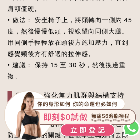
肩頸僵硬。
• 做法： 安坐椅子上，將頭轉向一側約 45
度，然後慢慢低頭，視線望向同側大腿。
用同側手輕輕放在頭後方施加壓力，直到
感覺頸後方有舒適的拉伸感。
• 建議： 保持 15 至 30 秒，然後換邊重
複。
步驟三：強化無力肌群與結構支持
（進階級）
放鬆之後，強化相關肌群是消除富貴包並
防止其復發的關鍵，從根本上為如何去除