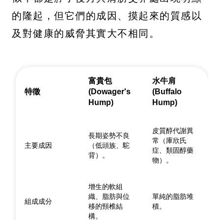
的隆起，但它們的成因、摸起來的質感以
及對健康的威脅其實大不相同。
富貴包
水牛肩
特徵
(Dowager's
(Buffalo
Hump)
Hump)
皮質醇代謝異
長期姿勢不良
常（庫欣氏
主要成因
（低頭族、駝
症、類固醇藥
背）。
物）。
增生的軟組
織、脂肪與位
單純的脂肪堆
組成成分
移的頸椎結
積。
構。