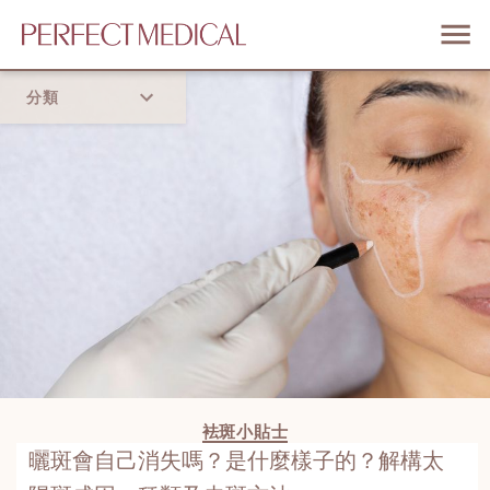
分類
首頁
流行趨勢
袪斑小貼士
曬斑會自己消失嗎？是什麼樣子的？解構太