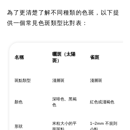
為了更清楚了解不同種類的色斑，以下提
供一個常見色斑類型比對表：
曬斑（太陽
名稱
雀斑
斑）
斑點類型
淺層斑
淺層斑
深啡色、黑褐
顏色
紅色或淺褐色
色
米粒大小的平
1~2mm 不規則
形狀
面斑點
小點