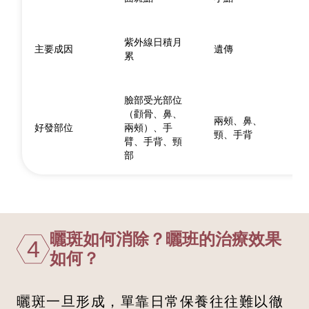
紫外線日積月
主要成因
遺傳
累
臉部受光部位
（顴骨、鼻、
兩頰、鼻、
好發部位
兩頰）、手
頸、手背
臂、手背、頸
部
曬斑如何消除？曬班的治療效果
4
如何？
曬斑一旦形成，單靠日常保養往往難以徹