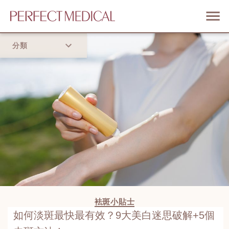
分類
首頁
流行趨勢
袪斑小貼士
如何淡斑最快最有效？9大美白迷思破解+5個