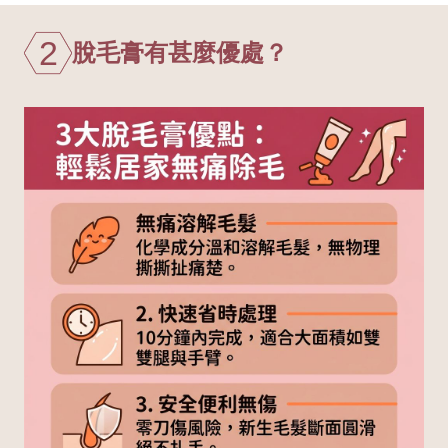
2
脫毛膏有甚麼優處？