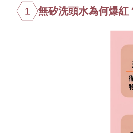
1
無矽洗頭水為何爆紅