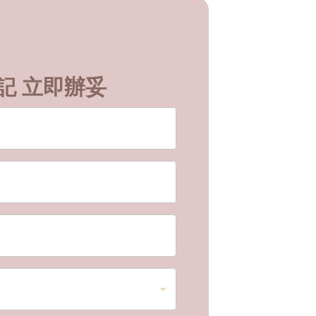
記 立即辦妥