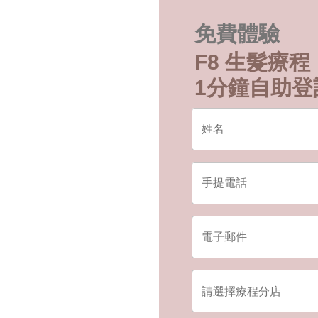
免費體驗
F8 生髮療程
1分鐘自助登