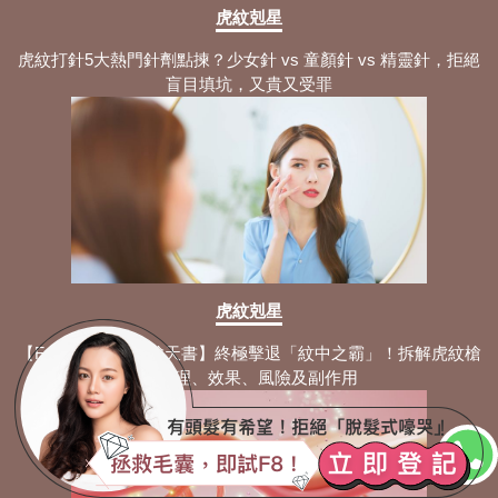
虎紋剋星
虎紋打針5大熱門針劑點揀？少女針 vs 童顏針 vs 精靈針，拒絕
盲目填坑，又貴又受罪
虎紋剋星
【Fotona 4D 虎紋槍天書】終極擊退「紋中之霸」！拆解虎紋槍
的原理、效果、風險及副作用