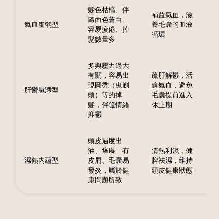
髮色枯槁、伴
補益氣血，滋
隨面色蒼白、
氣血虛弱型
養毛囊的血液
容易疲倦、掉
循環
髮數量多
多與壓力過大
有關，容易出
疏肝解鬱，活
現圓禿（鬼剃
絡氣血，避免
肝鬱氣滯型
頭）等的掉
毛囊提前進入
髮，伴隨情緒
休止期
抑鬱
頭皮過度出
油、瘙癢、有
清熱利濕，健
濕熱內蘊型
皮屑、毛囊易
脾祛濕，維持
發炎，屬於健
頭皮健康狀態
康問題所致