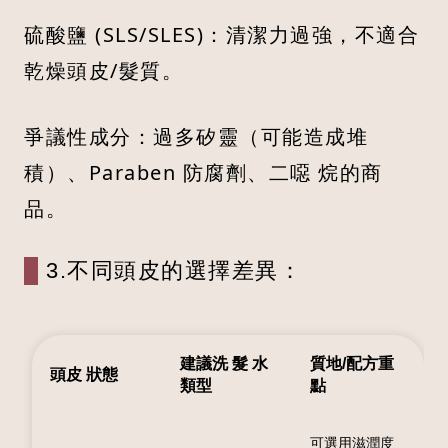
硫酸鹽 (SLS/SLES)：清潔力過強，不適合
乾燥頭皮/髮質。
爭議性成分：過多矽靈（可能造成堆
積）、Paraben 防腐劑、二噁 烷的商
品。
3.不同頭皮的選擇差異：
建議洗 髮 水
質地/配方重
頭皮 狀態
類型
點
可選用滋潤度