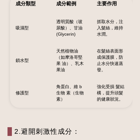
成分類型
成分範例
主要作用
透明質酸（玻
抓取水分，注
吸濕型
尿酸）、甘油
入髮絲，維持
(Glycerin)
水潤。
天然植物油
在髮絲表面形
（如摩洛哥堅
成保護膜，防
鎖水型
果 油）、乳木
止水分快速蒸
果油
發。
角蛋白、維 b
強化受損 髮結
修護型
生物 素（生物
構，提升頭髮
素）
的健康狀況。
2.避開刺激性成分：