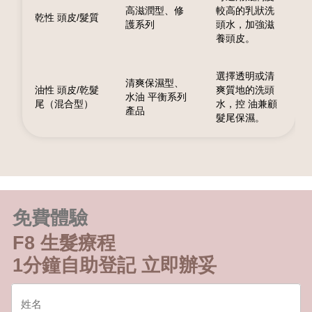
高滋潤型、修
較高的乳狀洗
乾性 頭皮/髮質
護系列
頭水，加強滋
養頭皮。
選擇透明或清
清爽保濕型、
油性 頭皮/乾髮
爽質地的洗頭
水油 平衡系列
尾（混合型）
水，控 油兼顧
產品
髮尾保濕。
免費體驗
F8 生髮療程
1分鐘自助登記 立即辦妥