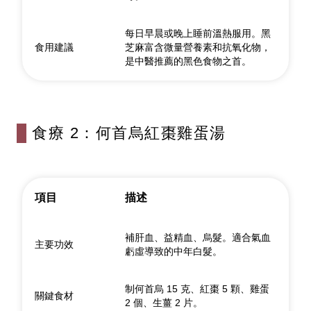
每日早晨或晚上睡前溫熱服用。黑
食用建議
芝麻富含微量營養素和抗氧化物，
是中醫推薦的黑色食物之首。
食療 2：何首烏紅棗雞蛋湯
項目
描述
補肝血、益精血、烏髮。適合氣血
主要功效
虧虛導致的中年白髮。
制何首烏 15 克、紅棗 5 顆、雞蛋
關鍵食材
2 個、生薑 2 片。