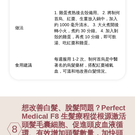
1. 雞蛋煮熟後去殼備用。 2. 將制何
首烏、紅棗、生薑放入鍋中，加入
約 1000 毫升清水。 3. 大火煮開後
做法
轉小火，煮約 30 分鐘。 4. 加入剝
殼的雞蛋，再煮 10 分鐘，即可飲
湯、吃紅棗和雞蛋。
每週服用 1-2 次。制何首烏是中醫
食用建議
著名的烏髮藥材，搭配紅棗補氣
血，可溫和地改善白髮情況。
想改善白髮、脫髮問題？Perfect
Medical F8 生髮療程從根源激活
頭髮毛囊細胞、促進頭皮血液循
8
環、有效增加頭髮數量，加快頭