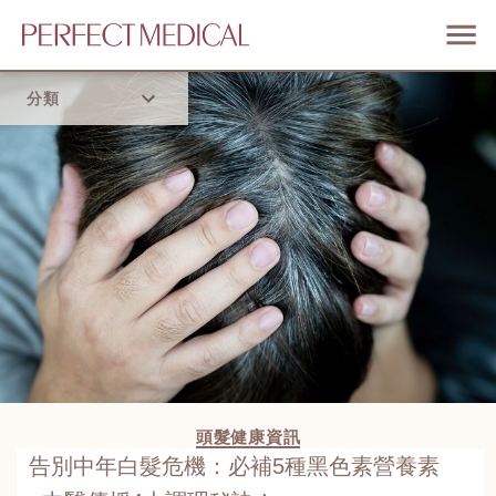
分類
首頁
流行趨勢
頭髮健康資訊
告別中年白髮危機：必補5種黑色素營養素