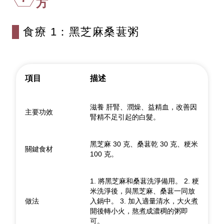
方
食療 1：黑芝麻桑葚粥
項目
描述
滋養 肝腎、潤燥、益精血，改善因
主要功效
腎精不足引起的白髮。
黑芝麻 30 克、桑葚乾 30 克、粳米
關鍵食材
100 克。
1. 將黑芝麻和桑葚洗淨備用。 2. 粳
米洗淨後，與黑芝麻、桑葚一同放
做法
入鍋中。 3. 加入適量清水，大火煮
開後轉小火，熬煮成濃稠的粥即
可。