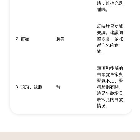
緒，維持充足
睡眠。
反映脾胃功能
失調。建議調
2. 前額
脾胃
整飲食，多吃
易消化的食
物。
頭頂和後腦的
白頭髮最常與
腎氣不足、腎
3. 頭頂、後腦
腎
精虧損有關。
這是年齡增長
最常見的白髮
情況。