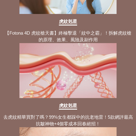
虎紋剋星
【Fotona 4D 虎紋槍天書】終極擊退「紋中之霸」！拆解虎紋槍
的原理、效果、風險及副作用
虎紋剋星
去虎紋精華買對了嗎？99%女生都踩中的抗老地雷！5款網評最高
抗皺神物+4個零成本回春絕招！