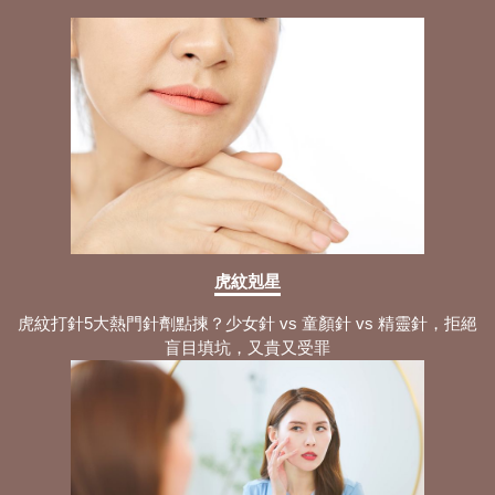
虎紋剋星
虎紋打針5大熱門針劑點揀？少女針 vs 童顏針 vs 精靈針，拒絕
盲目填坑，又貴又受罪