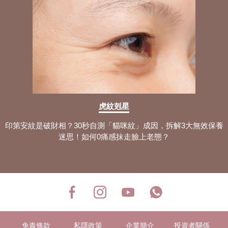
虎紋剋星
印第安紋是破財相？30秒自測「貓咪紋」成因，拆解3大無效保養
迷思！如何0痛感抹走臉上老態？
免責條款
私隱政策
企業簡介
投資者關係