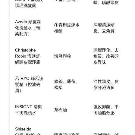
味、鎮靜頭皮
護理洗髮露
Aveda 頭皮淨
冬青樹提煉水
深層清潔頭
化洗髮水（輕
楊酸
皮、去角質
柔配方）
Christophe
深層淨化、去
Robin 海鹽舒
海鹽顆粒
角質、改善頭
緩頭皮潔淨霜
皮異味
呂 RYO 綠呂洗
綠茶、薄荷、
油性頭皮、皮
髮精（控油去
松葉
脂分泌過多
屑）
INSIGNT 清爽
強效抑菌、平
茶樹油
平衡洗頭水
衡油脂分泌
Shiseido
SUBLIMIC 全
獨有頭皮改善
抑制頭油、減