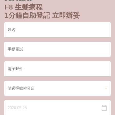
F8 生髮療程
1分鐘自助登記 立即辦妥