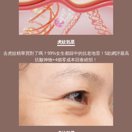
虎紋剋星
去虎紋精華買對了嗎？99%女生都踩中的抗老地雷！5款網評最高
抗皺神物+4個零成本回春絕招！