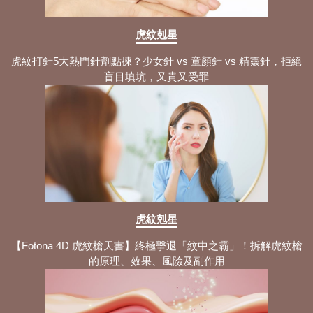
虎紋剋星
虎紋打針5大熱門針劑點揀？少女針 vs 童顏針 vs 精靈針，拒絕
盲目填坑，又貴又受罪
虎紋剋星
【Fotona 4D 虎紋槍天書】終極擊退「紋中之霸」！拆解虎紋槍
的原理、效果、風險及副作用