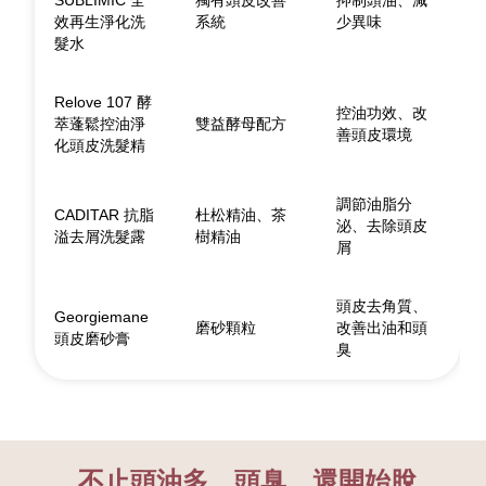
效再生淨化洗
系統
少異味
髮水
Relove 107 酵
控油功效、改
萃蓬鬆控油淨
雙益酵母配方
善頭皮環境
化頭皮洗髮精
調節油脂分
CADITAR 抗脂
杜松精油、茶
泌、去除頭皮
溢去屑洗髮露
樹精油
屑
頭皮去角質、
Georgiemane
磨砂顆粒
改善出油和頭
頭皮磨砂膏
臭
不止頭油多、頭臭，還開始脫