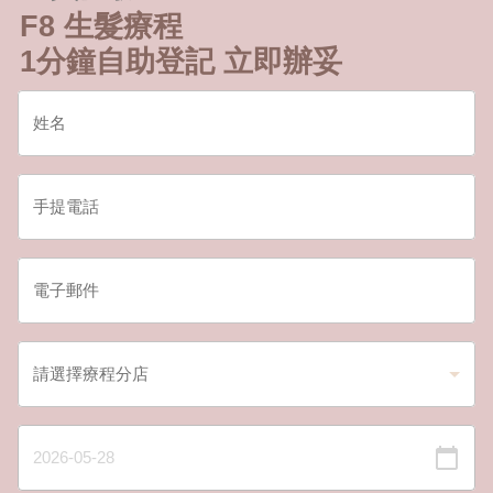
F8 生髮療程
1分鐘自助登記 立即辦妥