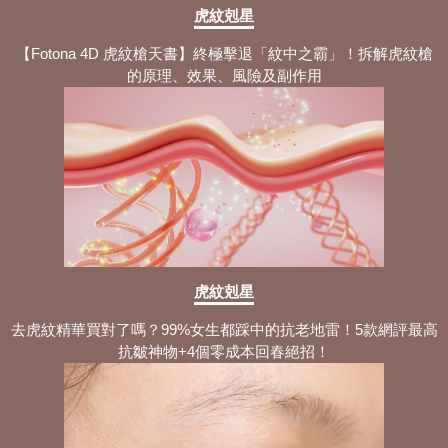
虎紋剋星
【Fotona 4D 虎紋槍天書】終極擊退「紋中之霸」！拆解虎紋槍
的原理、效果、風險及副作用
虎紋剋星
去虎紋精華買對了嗎？99%女生都踩中的抗老地雷！5款網評最高
抗皺神物+4個零成本回春絕招！