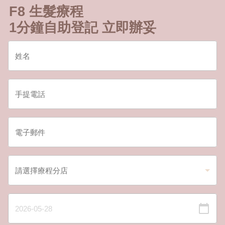
F8 生髮療程
1分鐘自助登記 立即辦妥