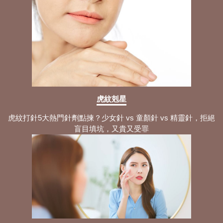
虎紋剋星
虎紋打針5大熱門針劑點揀？少女針 vs 童顏針 vs 精靈針，拒絕
盲目填坑，又貴又受罪