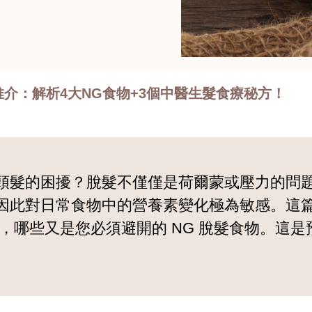
推介：解析4大NG食物+3個中醫生髮食療秘方！
頭髮的困擾？脫髮不僅僅是荷爾蒙或壓力的問
因此對日常食物中的營養素變化極為敏感。這
，哪些又是您必須避開的 NG 脫髮食物。這