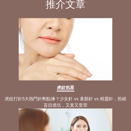
推介文章
虎紋剋星
虎紋打針5大熱門針劑點揀？少女針 vs 童顏針 vs 精靈針，拒絕
盲目填坑，又貴又受罪