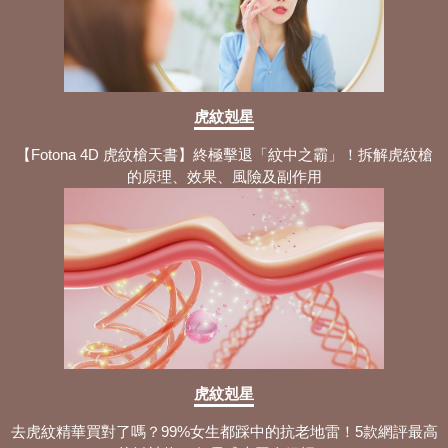
虎紋剋星
【Fotona 4D 虎紋槍天書】終極擊退「紋中之霸」！拆解虎紋槍
的原理、效果、風險及副作用
虎紋剋星
去虎紋精華買對了嗎？99%女生都踩中的抗老地雷！5款網評最高