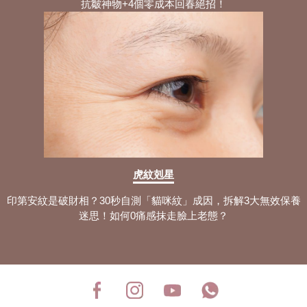
抗皺神物+4個零成本回春絕招！
虎紋剋星
印第安紋是破財相？30秒自測「貓咪紋」成因，拆解3大無效保養
迷思！如何0痛感抹走臉上老態？