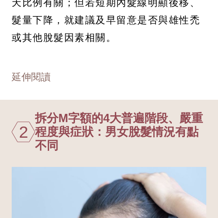
天比例有關；但若短期內髮線明顯後移、
髮量下降，就建議及早留意是否與雄性禿
或其他脫髮因素相關。
延伸閱讀
拆分M字額的4大普遍階段、嚴重
2
程度與症狀：男女脫髮情況有點
不同