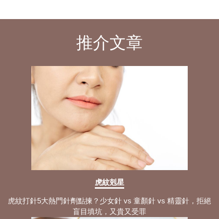
推介文章
虎紋剋星
虎紋打針5大熱門針劑點揀？少女針 vs 童顏針 vs 精靈針，拒絕
盲目填坑，又貴又受罪