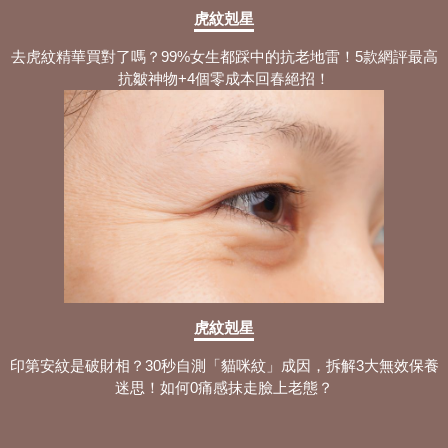
虎紋剋星
去虎紋精華買對了嗎？99%女生都踩中的抗老地雷！5款網評最高
抗皺神物+4個零成本回春絕招！
虎紋剋星
印第安紋是破財相？30秒自測「貓咪紋」成因，拆解3大無效保養
迷思！如何0痛感抹走臉上老態？