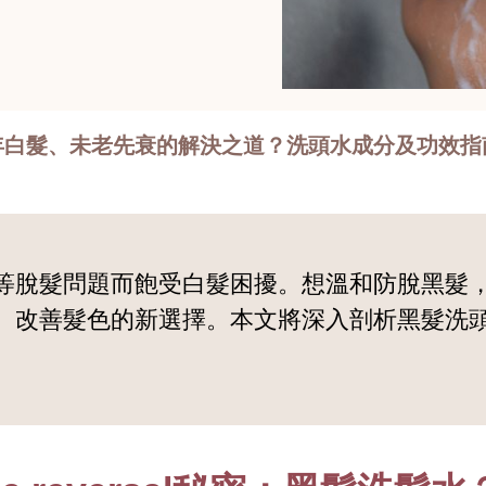
年白髮、未老先衰的解決之道？洗頭水成分及功效指
等脫髮問題而飽受白髮困擾。想溫和防脫黑髮
、改善髮色的新選擇。本文將深入剖析黑髮洗