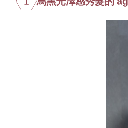
1
烏黑光澤感秀髮的 age