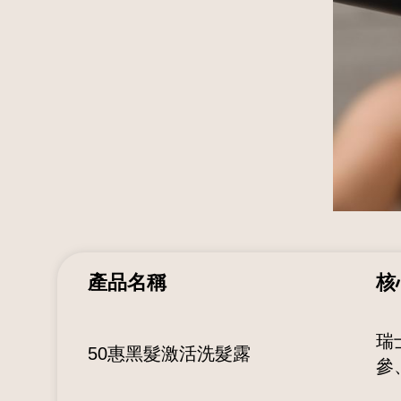
產品名稱
核
瑞
50惠黑髮激活洗髮露
參