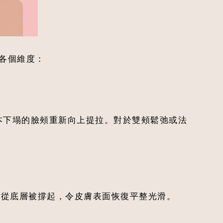
的各個維度：
讓原本下塌的臉頰重新向上提拉。對於雙頰鬆弛或法
紋會從底層被撐起，令皮膚表面恢復平整光滑。