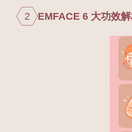
2
EMFACE 6 大