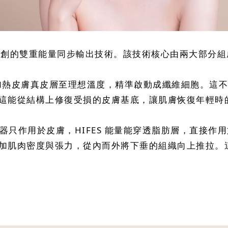
其首創的雙重能量同步輸出技術。該技術核心由兩大部分組
過均勻加熱皮膚真皮層至理想溫度，精準啟動成纖維細胞。
這能從結構上修復受損的皮膚基底，讓肌膚恢復年輕時
統儀器只作用於皮膚，HIFES 能量能穿透脂肪層，直
加肌肉密度與張力，從內而外將下垂的組織向上推拉。