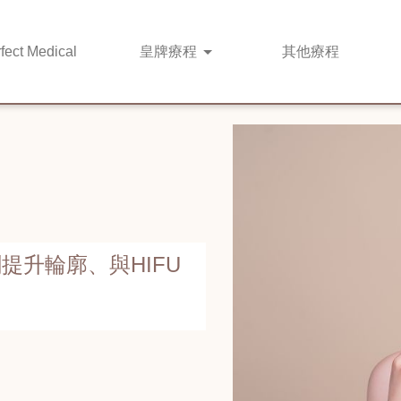
fect Medical
皇牌
療程
其他
療程
創提升輪廓、與HIFU