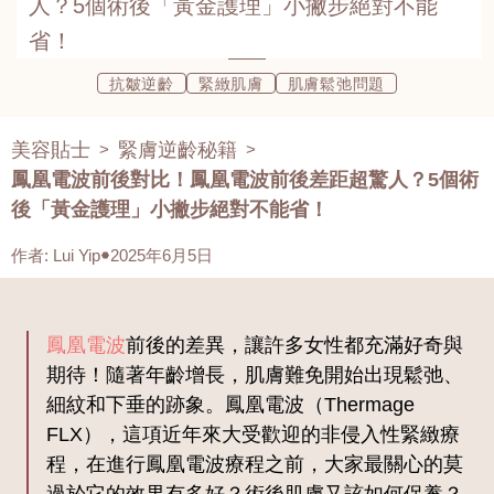
人？5個術後「黃金護理」小撇步絕對不能
省！
抗皺逆齡
緊緻肌膚
肌膚鬆弛問題
美容貼士
緊膚逆齡秘籍
>
>
鳳凰電波前後對比！鳳凰電波前後差距超驚人？5個術
後「黃金護理」小撇步絕對不能省！
作者
:
Lui Yip
2025年6月5日
鳳凰電波
前後的差異，讓許多女性都充滿好奇與
期待！隨著年齡增長，肌膚難免開始出現鬆弛、
細紋和下垂的跡象。鳳凰電波（Thermage
FLX），這項近年來大受歡迎的非侵入性緊緻療
程，在進行鳳凰電波療程之前，大家最關心的莫
過於它的效果有多好？術後肌膚又該如何保養？