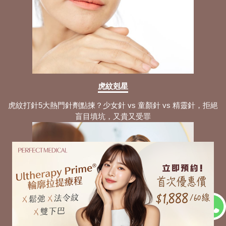
虎紋剋星
虎紋打針5大熱門針劑點揀？少女針 vs 童顏針 vs 精靈針，拒絕
盲目填坑，又貴又受罪
虎紋剋星