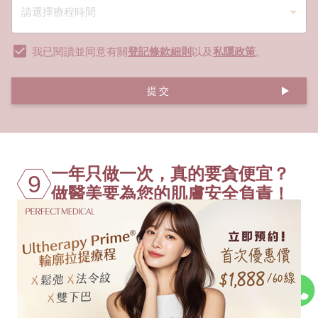
我已閱讀並同意有關
登記條款細則
以及
私隱政策
。
提交
一年只做一次，真的要貪便宜？
9
做醫美要為您的肌膚安全負責！
選擇鳳凰電波療程，不應僅僅關注鳳凰電
波價格。Thermage台灣的低價誘惑，可
能伴隨著探頭真偽、醫生資質、術後服務
及法律保障上的隱憂，即使做完回港，你